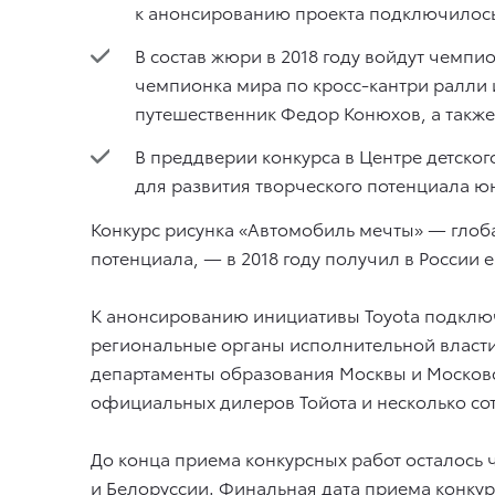
к анонсированию проекта подключилось
В состав жюри в 2018 году войдут чемп
чемпионка мира по кросс-кантри ралли 
путешественник Федор Конюхов, а также
В преддверии конкурса в Центре детског
для развития творческого потенциала ю
Конкурс рисунка «Автомобиль мечты» — глоб
потенциала, — в 2018 году получил в России
К анонсированию инициативы Toyota подклю
региональные органы исполнительной власти
департаменты образования Москвы и Московск
официальных дилеров Тойота и несколько сот
До конца приема конкурсных работ осталось ч
и Белоруссии. Финальная дата приема конкур