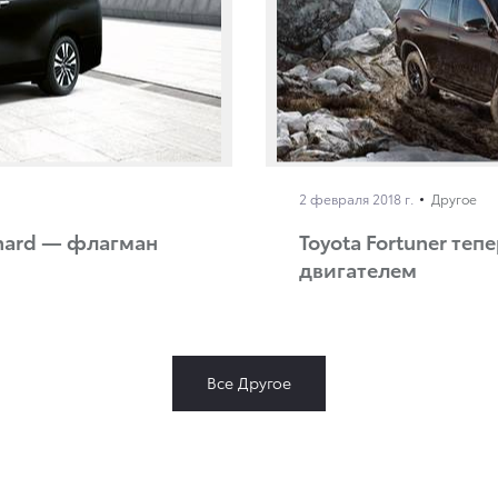
2 февраля 2018 г.
Другое
hard — флагман
Toyota Fortuner те
двигателем
Все Другое