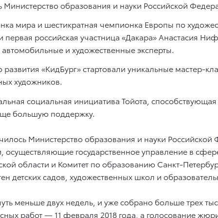
 Министерство образования и науки Российской Федер
ионка мира и шестикратная чемпионка Европы по художе
и первая российская участница «Дакара» Анастасия Ни
 автомобильные и художественные эксперты.
о развития «КидБург» стартовали уникальные мастер-кл
ных художников.
альная социальная инициатива Тойота, способствующая 
 еще большую поддержку.
чилось Министерство образования и науки Российской
, осуществляющие государственное управление в сфер
ой области и Комитет по образованию Санкт-Петербург
ен детских садов, художественных школ и образовател
уть меньше двух недель, и уже собрано больше трех тыс
сных работ — 11 февраля 2018 года, а голосование жюр