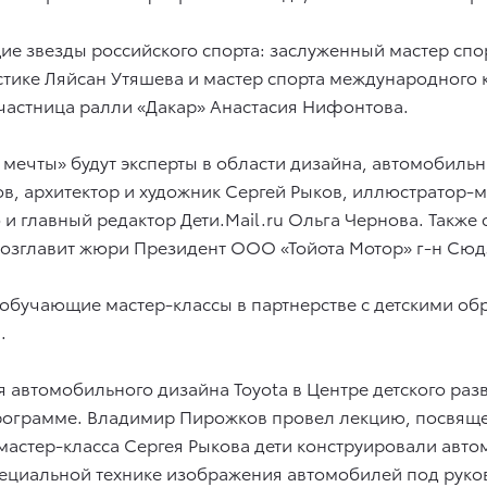
ящие звезды российского спорта: заслуженный мастер сп
тике Ляйсан Утяшева и мастер спорта международного к
участница ралли «Дакар» Анастасия Нифонтова.
мечты» будут эксперты в области дизайна, автомобильн
 архитектор и художник Сергей Рыков, иллюстратор-м
и главный редактор Дети.Mail.ru Ольга Чернова. Такж
озглавит жюри Президент ООО «Тойота Мотор» г-н Сюд
 обучающие мастер-классы в партнерстве с детскими об
.
автомобильного дизайна Toyota в Центре детского разви
программе. Владимир Пирожков провел лекцию, посвящ
 мастер-класса Сергея Рыкова дети конструировали авт
специальной технике изображения автомобилей под руко