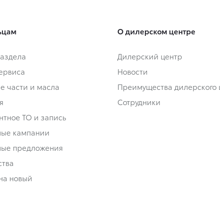
ьцам
О дилерском центре
аздела
Дилерский центр
сервиса
Новости
е части и масла
Преимущества дилерского 
я
Сотрудники
нтное ТО и запись
ные кампании
ные предложения
ства
на новый