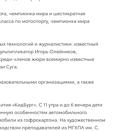
орта, чемпионка мира и шестикратная
ласса по мотоспорту, чемпионка мира
ых технологий и журналистики: известный
ультипликатор Игорь Олейников,
е среди членов жюри всемирно известные
зи Суга.
разовательными организациями, а также
тия «КидБург». С 11 утра и до 6 вечера дети
енную особенностям автомобильного
омобили из гофрокартона. На художественном
водством преподавателей из МГХПА им. С.