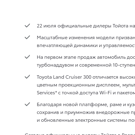
22 июля официальные дилеры Тойота нач
Масштабные изменения модели призваны
впечатляющей динамики и управляемост
На первом этапе продаж автомобиль до
турбонаддувом и современной 10-ступе
Toyota Land Cruiser 300 отличается выс
цветным проекционным дисплеем, мульти
Services* с точкой доступа Wi-Fi и пакет
Благодаря новой платформе, раме и куз
сохранив и приумножив внедорожные п
и обновленные электронные системы п
Сегодня официальные дилеры Тойота в Росси