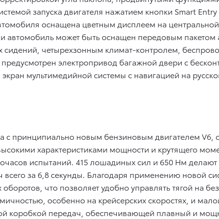
системой запуска двигателя нажатием кнопки Smart Entry 
томобиля оснащена цветным дисплеем на центральной к
ии автомобиль может быть оснащен передовым пакетом а
х сидений, четырехзонным климат-контролем, беспрово
 предусмотрен электропривод багажной двери с беско
экран мультимедийной системы с навигацией на русском
пна с принципиально новым бензиновым двигателем V6,
высокими характеристиками мощности и крутящего моме
очасов испытаний. 415 лошадиных сил и 650 Нм делают 
/ч всего за 6,8 секунды. Благодаря применению новой с
 оборотов, что позволяет удобно управлять тягой на бе
омичностью, особенно на крейсерских скоростях, и мал
той коробкой передач, обеспечивающей плавный и мощ