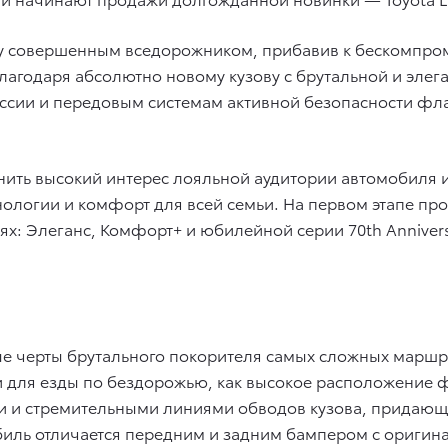
у совершенным вседорожником, прибавив к бескомпро
Благодаря абсолютно новому кузову с брутальной и эл
сии и передовым системам активной безопасности фла
нить высокий интерес лояльной аудитории автомобиля 
нологии и комфорт для всей семьи. На первом этапе пр
х: Элеганс, Комфорт+ и юбилейной серии 70th Anniversa
е черты брутального покорителя самых сложных маршр
и для езды по бездорожью, как высокое расположение ф
ми и стремительными линиями обводов кузова, придающ
мобиль отличается передним и задним бампером с ориг