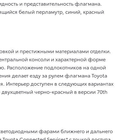
дность и представительность флагмана.
рящийся белый перламутр, синий, красный
овкой и престижными материалами отделки.
центральной консоли и характерной форме
ю. Расположение подлокотников на одной
ния делает езду за рулем флагмана Toyota
я. Интерьер доступен в следующих вариантах
 двухцветный черно-красный в версии 70th
я светодиодными фарами ближнего и дальнего
oyota Connected Services* с точкой доступа