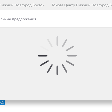
 Нижний Новгород Восток
Тойота Центр Нижний Новгород В
льные предложения
илерского центра
Наша команда
ОМ ПОКОЛЕНИИ ЛЕГЕ
ИЛЕРЫ ТОЙОТА НАЧ
ГО TOYOTA LAND CRU