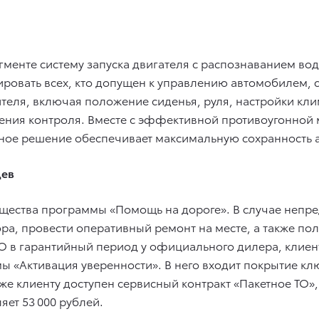
егменте систему запуска двигателя с распознаванием вод
ровать всех, кто допущен к управлению автомобилем, со
ителя, включая положение сиденья, руля, настройки кл
дения контроля. Вместе с эффективной противоугонной
ое решение обеспечивает максимальную сохранность а
цев
ества программы «Помощь на дороге». В случае непре
ора, провести оперативный ремонт на месте, а также п
О в гарантийный период у официального дилера, клиен
ы «Активация уверенности». В него входит покрытие кл
кже клиенту доступен сервисный контракт «Пакетное ТО»
яет 53 000 рублей.