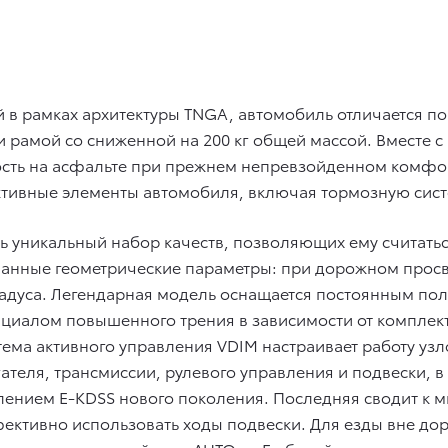
 в рамках архитектуры TNGA, автомобиль отличается 
 и рамой со сниженной на 200 кг общей массой. Вместе 
сть на асфальте при прежнем непревзойденном комфор
ктивные элементы автомобиля, включая тормозную сист
весь уникальный набор качеств, позволяющих ему счита
манные геометрические параметры: при дорожном просве
5 градуса. Легендарная модель оснащается постоянным 
иалом повышенного трения в зависимости от комплекта
тема активного управления VDIM настраивает работу уз
ателя, трансмиссии, рулевого управления и подвески, в
ением E-KDSS нового поколения. Последняя сводит к м
ективно использовать ходы подвески. Для езды вне дор