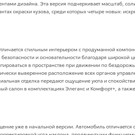
тами дизайна. Эта версия подчеркивает масштаб, соли
антах окраски кузова, среди которых четыре новых: иск
тличается стильным интерьером с продуманной компон
е безопасности и основательности благодаря широкой 
тироваться в пространстве при движении по бездорожь
мически выверенное расположение всех органов управле
иальная отделка передают ощущение уюта и спокойстви
ый салон в комплектациях Элеганс и Комфорт+, а также
нащение уже в начальной версии. Автомобиль отличаетс
корректировкой угла наклона, продвинутыми функциями T