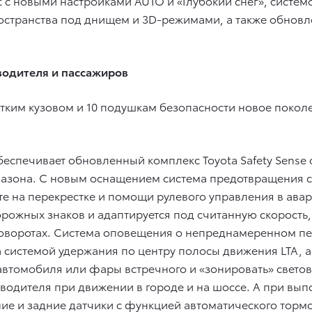
ct с новыми настройками AUTO и «Глубокий снег», сис
пространства под днищем и 3D-режимами, а также обно
водителя и пассажиров
тким кузовом и 10 подушкам безопасности новое покол
беспечивает обновленный комплекс Toyota Safety Sense
азона. С новым оснащением система предотвращения 
е на перекрестке и помощи рулевого управления в ава
орожных знаков и адаптируется под считанную скорость,
поворотах. Система оповещения о непреднамеренном пе
системой удержания по центру полосы движения LTA, а
втомобиля или фары встречного и «зонировать» свето
 водителя при движении в городе и на шоссе. А при вып
ие и задние датчики с функцией автоматического торм