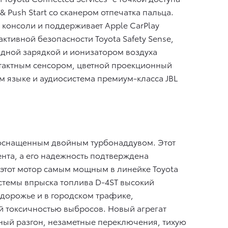
& Push Start со сканером отпечатка пальца.
онсоли и поддерживает Apple CarPlay
ктивной безопасности Toyota Safety Sense,
дной зарядкой и ионизатором воздуха
нтактным сенсором, цветной проекционный
 языке и аудиосистема премиум-класса JBL
 оснащенным двойным турбонаддувом. Этот
нта, а его надежность подтверждена
этот мотор самым мощным в линейке Toyota
истемы впрыска топлива D-4ST высокий
здорожье и в городском трафике,
ой токсичностью выбросов. Новый агрегат
ный разгон, незаметные переключения, тихую