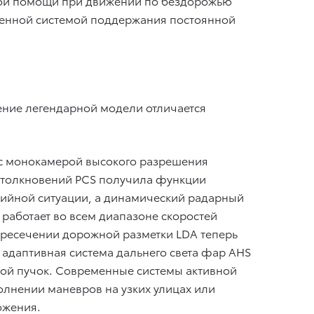
темой помощи при движении по бездорожью
вленной системой поддержания постоянной
ение легендарной модели отличается
 с монокамерой высокого разрешения
столкновений PCS получила функции
рийной ситуации, а динамический радарный
 работает во всем диапазоне скоростей
ресечении дорожной разметки LDA теперь
 адаптивная система дальнего света фар AHS
вой пучок. Современные системы активной
олнении маневров на узких улицах или
ожения.