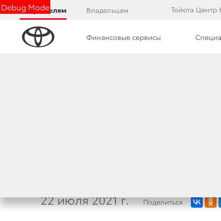
Debug Mode
Тойота Центр
Покупателям
Владельцам
Финансовые сервисы
Специа
Дилерский центр
Новости
Преимущества д
8 ФАКТОВ О НОВ
ОФИЦИАЛЬНЫЕ Д
АБСОЛЮТНО НОВО
22 июля 2021 г.
Поделиться