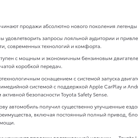
инают продажи абсолютно нового поколения легенды — 
 удовлетворить запросы лояльной аудитории и привлеч
и, современных технологий и комфорта.
ступен с мощным и экономичным бензиновым двигателе
нчатой коробкой передач.
окотехнологичным оснащением c системой запуска двигат
медийной системой с поддержкой Apple CarPlay и Andr
ом активной безопасности Toyota Safety Sense.
ову автомобиль получил существенно улучшенные ездов
реимущества, включая постоянный полный привод, бл
омощи.
и начинают продажи долгожданной новинки — Toyota La