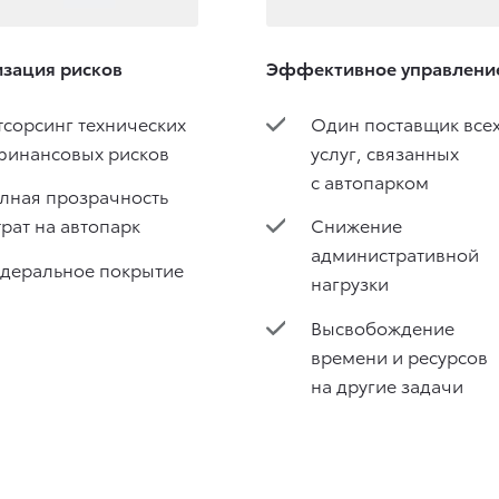
зация рисков
Эффективное управлени
тсорсинг технических
Один поставщик все
финансовых рисков
услуг, связанных
с автопарком
лная прозрачность
трат на автопарк
Снижение
административной
деральное покрытие
нагрузки
Высвобождение
времени и ресурсов
на другие задачи