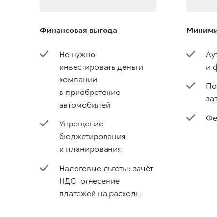
Финансовая выгода
Миними
Не нужно
Ау
инвестировать деньги
и 
компании
По
в приобретение
за
автомобилей
Фе
Упрощение
бюджетирования
и планирования
Налоговые льготы: зачёт
НДС, отнесение
платежей на расходы