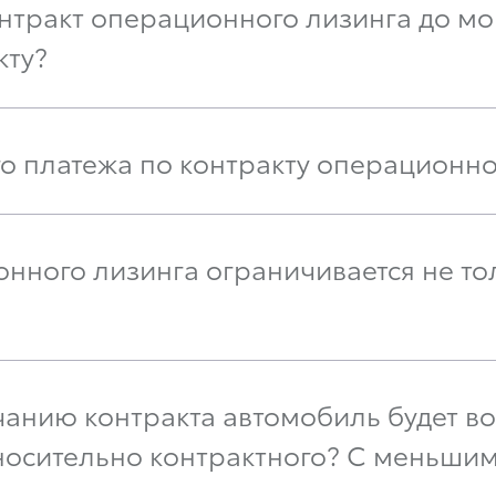
нтракт операционного лизинга до мо
кту?
го платежа по контракту операционно
нного лизинга ограничивается не то
нчанию контракта автомобиль будет в
осительно контрактного? С меньшим