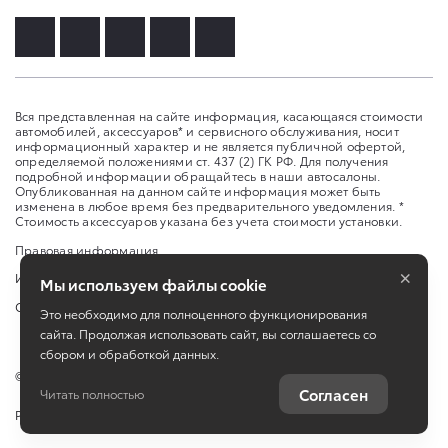
Вся представленная на сайте информация, касающаяся стоимости
автомобилей, аксессуаров* и сервисного обслуживания, носит
информационный характер и не является публичной офертой,
определяемой положениями ст. 437 (2) ГК РФ. Для получения
подробной информации обращайтесь в наши автосалоны.
Опубликованная на данном сайте информация может быть
изменена в любое время без предварительного уведомления. *
Стоимость аксессуаров указана без учета стоимости установки.
Правовая информация
×
Изменить настройку cookies
Мы используем файлы cookie
Сбросить cookie
Это необходимо для полноценного функционирования
сайта. Продолжая использовать сайт, вы соглашаетесь со
сбором и обработкой данных.
©
2026
ООО «Алькор»
Согласен
Читать полностью
Работает на технологиях
TradeDealer