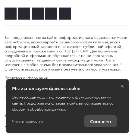
Вся представленная на сайте информация, касающаяся стоимости
автомобилей, аксессуаров* и сервисного обслуживания, носит
информационный характер и не является публичной офертой,
определяемой положениями ст. 437 (2) ГК РФ. Для получения
подробной информации обращайтесь в наши автосалоны.
Опубликованная на данном сайте информация может быть
изменена в любое время без предварительного уведомления. *
Стоимость аксессуаров указана без учета стоимости установки.
Правовая информация
×
Изменить настройку cookies
Мы используем файлы cookie
Сбросить cookie
Это необходимо для полноценного функционирования
сайта. Продолжая использовать сайт, вы соглашаетесь со
сбором и обработкой данных.
©
2026
ООО «Алькор»
Согласен
Читать полностью
Работает на технологиях
TradeDealer