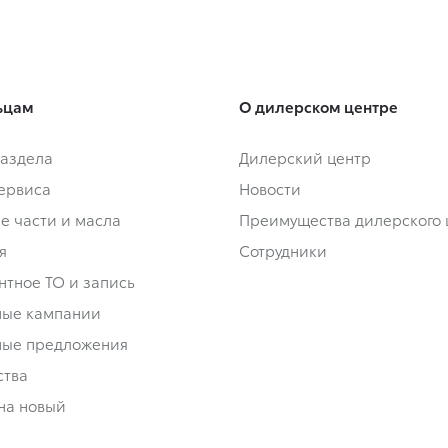
ьцам
О дилерском центре
аздела
Дилерский центр
сервиса
Новости
е части и масла
Преимущества дилерского 
я
Сотрудники
нтное ТО и запись
ные кампании
ные предложения
ства
на новый