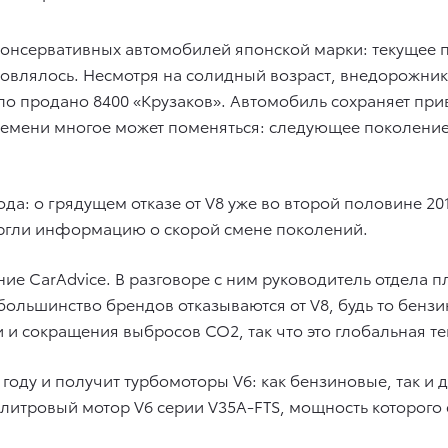
х консервативных автомобилей японской марки: текущее
обновлялось. Несмотря на солидный возраст, внедорожн
ыло продано 8400 «Крузаков». Автомобиль сохраняет пр
емени многое может поменяться: следующее поколение
ода: о грядущем отказе от V8 уже во второй половине 20
ргли информацию о скорой смене поколений.
ие CarAdvice. В разговоре с ним руководитель отдела п
«большинство брендов отказываются от V8, будь то бен
и сокращения выбросов CO2, так что это глобальная т
1 году и получит турбомоторы V6: как бензиновые, так и
литровый мотор V6 серии V35A-FTS, мощность которого с