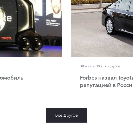
30 мая 2019 г.
Другое
тромобиль
Forbes назвал Toyo
репутацией в Росс
Все Другое